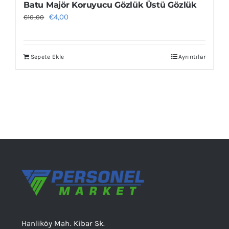
Batu Majör Koruyucu Gözlük Üstü Gözlük
Orijinal
Şu
€
4,00
€
10,00
fiyat:
andaki
€10,00.
fiyat:
Sepete Ekle
Ayrıntılar
€4,00.
Hanliköy Mah. Kibar Sk.