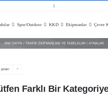
bılar
Spor/outdoor
KKD
Ekipmanlar
Çevre 
ANA SAYFA
TRAFIK EKIPMANLARI VE TABELALAR
AYNALAR
n
göster
tfen Farklı Bir Kategoriye