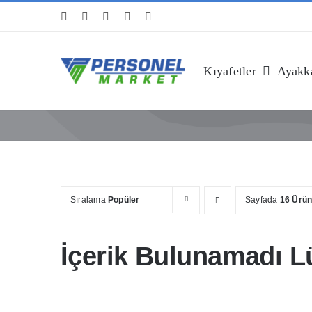
Skip
to
content
Kıyafetler
Ayakka
Sıralama
Popüler
Sayfada
16 Ürü
İçerik Bulunamadı Lü