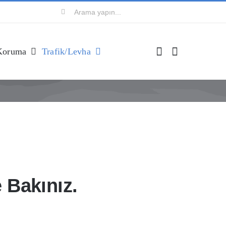
Ara:
Koruma
Trafik/levha
 Bakınız.