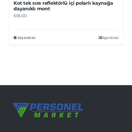
Kot tek sıra reflektörlü içi polarlı kaynağa
dayanıklı mont
€
18,00
Seçenekler
Ayrıntılar
Bu
ürünün
birden
fazla
varyasyonu
var.
Seçenekler
ürün
sayfasından
seçilebilir