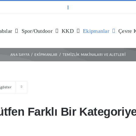
bılar
Spor/outdoor
KKD
Ekipmanlar
Çevre 
ANA SAYFA
EKIPMANLAR
TEMIZLIK MAKINALARI VE ALETLERI
göster
tfen Farklı Bir Kategoriye