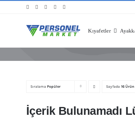
Skip
to
content
Kıyafetler
Ayakka
Sıralama
Popüler
Sayfada
16 Ürün
İçerik Bulunamadı Lü