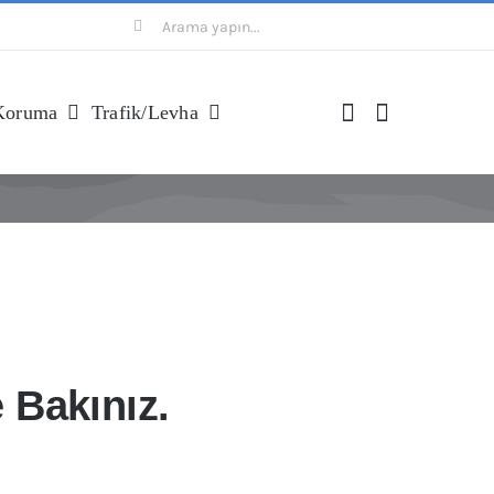
Ara:
Koruma
Trafik/levha
 Bakınız.