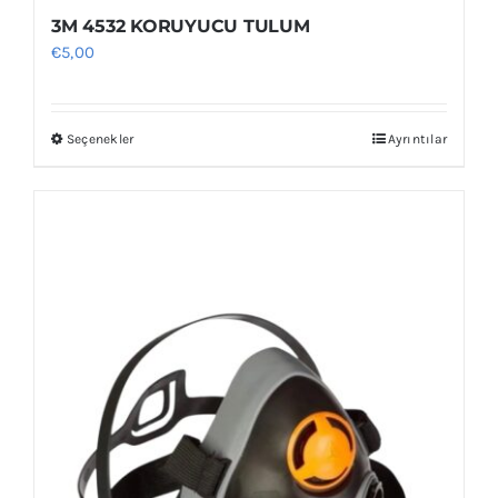
3M 4532 KORUYUCU TULUM
€
5,00
Seçenekler
Ayrıntılar
Bu
ürünün
birden
fazla
varyasyonu
var.
Seçenekler
ürün
sayfasından
seçilebilir