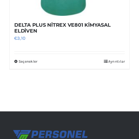
DELTA PLUS NİTREX VE801 KİMYASAL
ELDİVEN
€
3,10
Seçenekler
Ayrıntılar
Bu
ürünün
birden
fazla
varyasyonu
var.
Seçenekler
ürün
sayfasından