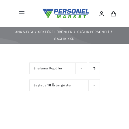
Skip
to
Toggle
content
Navigation
Kıyafetler
ANA SAYFA
SEKTÖREL ÜRÜNLER
SAĞLIK PERSONELI
Ayakkabılar
SAĞLIK KKD
Spor/outdoor
KKD
Ekipmanlar
Sıralama
Popüler
Çevre Koruma
Sayfada
16 Ürün
göster
Trafik/levha