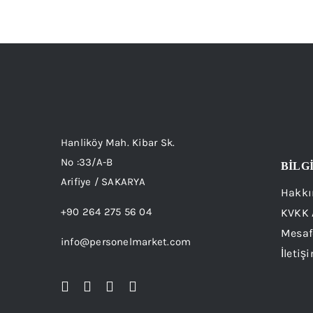
birden
fazla
varyasyonu
var.
Seçenekler
ürün
sayfasından
Hanliköy Mah. Kibar Sk.
seçilebilir
No :33/A-B
BİLG
Arifiye / SAKARYA
Hakkı
+90 264 275 56 04
KVKK 
Mesaf
info@personelmarket.com
İletiş