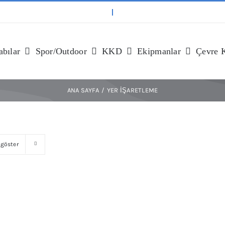
bılar
Spor/outdoor
KKD
Ekipmanlar
Çevre 
ANA SAYFA
YER IŞARETLEME
göster