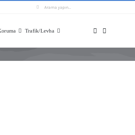
Ara:
Koruma
Trafik/levha