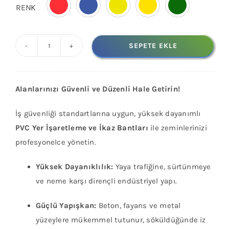
RENK

SEPETE EKLE
Premium
PVC
Yer
Alanlarınızı Güvenli ve Düzenli Hale Getirin!
İşaretleme
ve
İş güvenliği standartlarına uygun, yüksek dayanımlı
İkaz
PVC Yer İşaretleme ve İkaz Bantları
ile zeminlerinizi
Bandı
profesyonelce yönetin.
-
50mm
Yüksek Dayanıklılık:
Yaya trafiğine, sürtünmeye
x
ve neme karşı dirençli endüstriyel yapı.
30m
Güçlü Yapışkan:
Beton, fayans ve metal
-
yüzeylere mükemmel tutunur, söküldüğünde iz
5