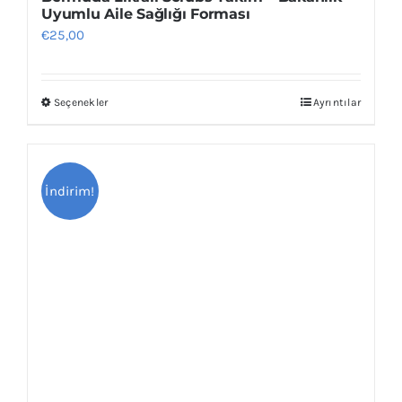
Uyumlu Aile Sağlığı Forması
€
25,00
Seçenekler
Ayrıntılar
Bu
ürünün
birden
fazla
İndirim!
varyasyonu
var.
Seçenekler
ürün
sayfasından
seçilebilir