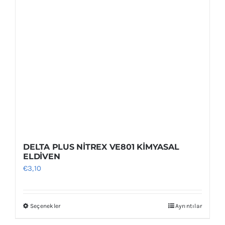
DELTA PLUS NİTREX VE801 KİMYASAL
ELDİVEN
€
3,10
Seçenekler
Ayrıntılar
Bu
ürünün