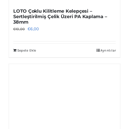
LOTO Çoklu Kilitleme Kelepçesi –
Sertleştirilmiş Çelik Üzeri PA Kaplama –
38mm
Orijinal
Şu
€
6,00
€
10,00
fiyat:
andaki
€10,00.
fiyat:
Sepete Ekle
Ayrıntılar
€6,00.