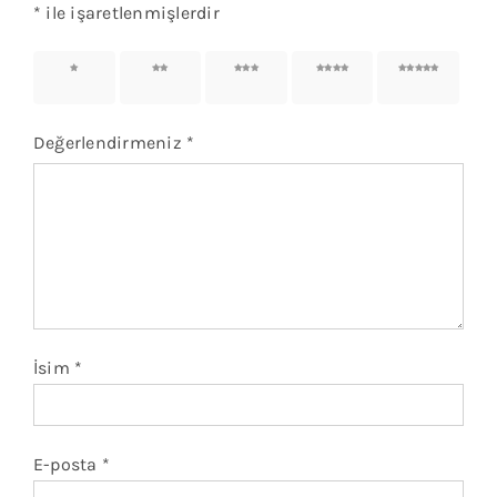
*
ile işaretlenmişlerdir
1/5
2/5
3/5
4/5
5/5
yıldız
yıldız
yıldız
yıldız
yıldız
Değerlendirmeniz
*
İsim
*
E-posta
*