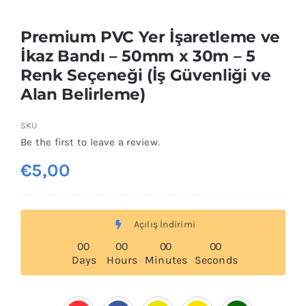
Premium PVC Yer İşaretleme ve
İkaz Bandı – 50mm x 30m – 5
Renk Seçeneği (İş Güvenliği ve
Alan Belirleme)
SKU
Be the first to leave a review.
€
5,00
Açılış İndirimi
0
0
0
0
0
0
0
0
Days
Hours
Minutes
Seconds