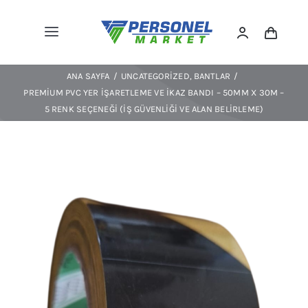
Skip
to
Toggle
content
Navigation
Kıyafetler
ANA SAYFA
UNCATEGORIZED
BANTLAR
Ayakkabılar
PREMIUM PVC YER İŞARETLEME VE İKAZ BANDI – 50MM X 30M –
5 RENK SEÇENEĞI (İŞ GÜVENLIĞI VE ALAN BELIRLEME)
Spor/outdoor
KKD
Ekipmanlar
Çevre Koruma
Trafik/levha