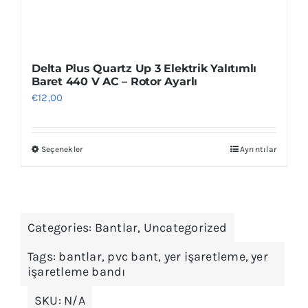
Delta Plus Quartz Up 3 Elektrik Yalıtımlı
Baret 440 V AC – Rotor Ayarlı
€
12,00
Seçenekler
Ayrıntılar
Bu
ürünün
birden
fazla
Categories:
Bantlar
,
Uncategorized
varyasyonu
var.
Tags:
bantlar
,
pvc bant
,
yer işaretleme
,
yer
Seçenekler
işaretleme bandı
ürün
SKU:
N/A
sayfasından