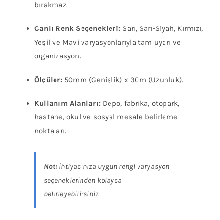
bırakmaz.
Renk
Seçeneği
Canlı Renk Seçenekleri:
Sarı, Sarı-Siyah, Kırmızı,
(İş
Yeşil ve Mavi varyasyonlarıyla tam uyarı ve
Güvenliği
organizasyon.
ve
Alan
Ölçüler:
50mm (Genişlik) x 30m (Uzunluk).
Belirleme)
Kullanım Alanları:
Depo, fabrika, otopark,
adet
hastane, okul ve sosyal mesafe belirleme
noktaları.
Not:
İhtiyacınıza uygun rengi varyasyon
seçeneklerinden kolayca
belirleyebilirsiniz.