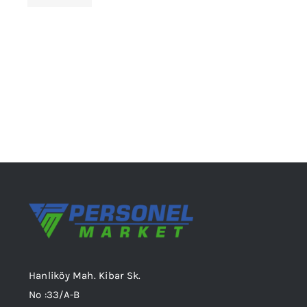
seçilebilir
Hanliköy Mah. Kibar Sk.
No :33/A-B