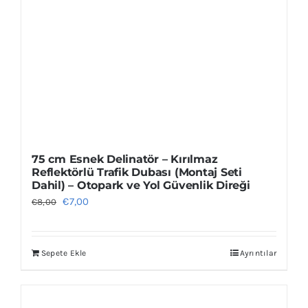
75 cm Esnek Delinatör – Kırılmaz
Reflektörlü Trafik Dubası (Montaj Seti
Dahil) – Otopark ve Yol Güvenlik Direği
Orijinal
Şu
€
7,00
€
8,00
fiyat:
andaki
€8,00.
fiyat:
Sepete Ekle
Ayrıntılar
€7,00.