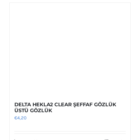
birden
fazla
varyasyonu
var.
Seçenekler
ürün
sayfasından
seçilebilir
DELTA HEKLA2 CLEAR ŞEFFAF GÖZLÜK
ÜSTÜ GÖZLÜK
€
4,20