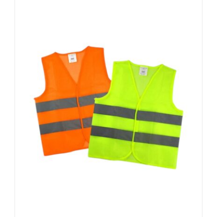
fazla
varyasyonu
var.
Seçenekler
ürün
sayfasından
seçilebilir