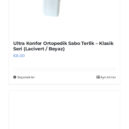
Ultra Konfor Ortopedik Sabo Terlik – Klasik
Seri (Lacivert / Beyaz)
€
9,00
Seçenekler
Ayrıntılar
Bu
ürünün
birden
fazla
varyasyonu
var.
Seçenekler