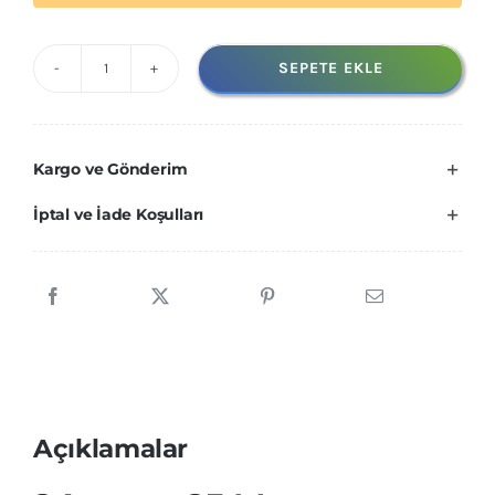
SEPETE EKLE
24MM
X
25
Kargo ve Gönderim
METRE
KAYDIRMAZ
İptal ve İade Koşulları
BANT
adet
Açıklamalar