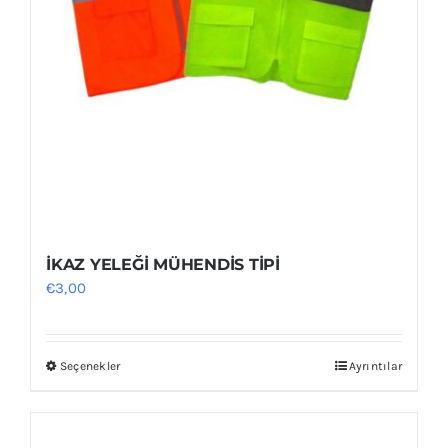
İKAZ YELEĞİ MÜHENDİS TİPİ
€
3,00
Seçenekler
Ayrıntılar
Bu
ürünün
birden