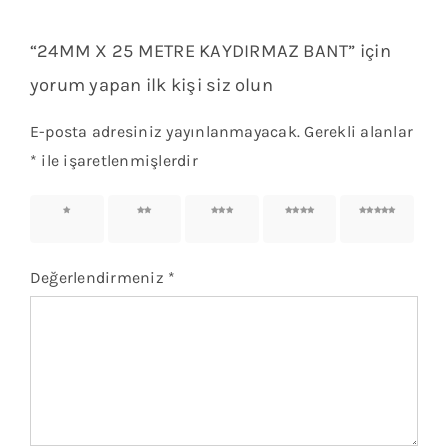
“24MM X 25 METRE KAYDIRMAZ BANT” için
yorum yapan ilk kişi siz olun
E-posta adresiniz yayınlanmayacak.
Gerekli alanlar
*
ile işaretlenmişlerdir
1/5
2/5
3/5
4/5
5/5
yıldız
yıldız
yıldız
yıldız
yıldız
Değerlendirmeniz
*