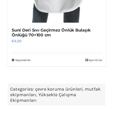
Suni Deri Sıvı Geçirmez Önlük Bulaşık
Önlüğü 70×100 cm
€
4,00
Seçenekler
Ayrıntılar
Bu
ürünün
birden
fazla
Categories:
çevre koruma ürünleri
,
mutfak
varyasyonu
ekipmanları
,
Yüksekte Çalışma
var.
Ekipmanları
Seçenekler
ürün