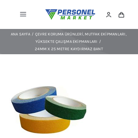
Skip
to
Toggle
content
Navigation
Kıyafetler
ANA SAYFA
ÇEVRE KORUMA ÜRÜNLERI
MUTFAK EKIPMANLARI
Ayakkabılar
YÜKSEKTE ÇALIŞMA EKIPMANLARI
24MM X 25 METRE KAYDIRMAZ BANT
Spor/outdoor
KKD
Ekipmanlar
Çevre Koruma
Trafik/levha