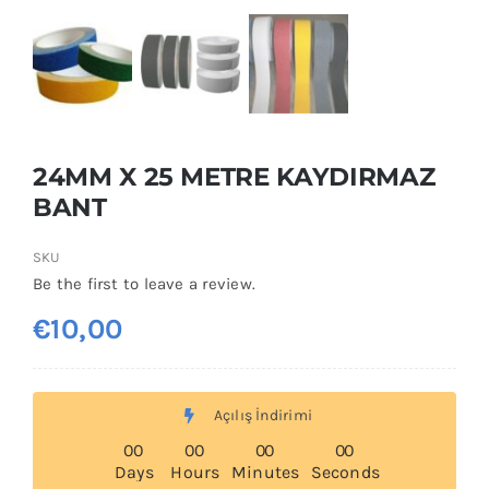
24MM X 25 METRE KAYDIRMAZ
BANT
SKU
Be the first to leave a review.
€
10,00
Açılış İndirimi
0
0
0
0
0
0
0
0
Days
Hours
Minutes
Seconds