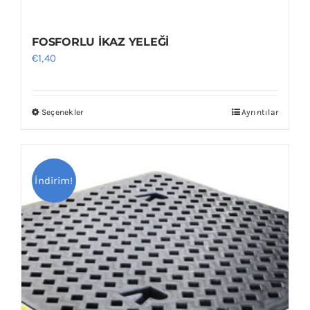
FOSFORLU İKAZ YELEĞİ
€
1,40
Seçenekler
Ayrıntılar
Bu
ürünün
birden
fazla
İndirim!
varyasyonu
var.
Seçenekler
ürün
sayfasından
seçilebilir