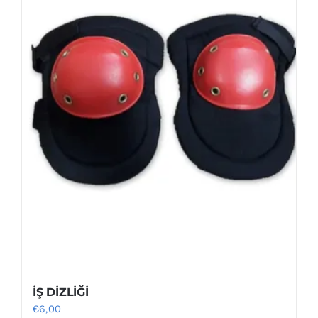
ürün
sayfasından
seçilebilir
İŞ DİZLİĞİ
€
6,00