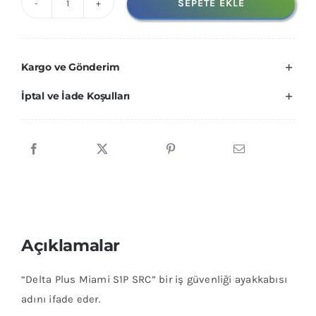
SEPETE EKLE
DELTA
PLUS
MIAMI
Kargo ve Gönderim
S1P
SRC
İptal ve İade Koşulları
adet
Açıklamalar
“Delta Plus Miami S1P SRC” bir iş güvenliği ayakkabısı
adını ifade eder.