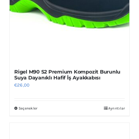
Rigel M90 S2 Premium Kompozit Burunlu
Suya Dayanıklı Hafif İş Ayakkabısı
€
26,00
Seçenekler
Ayrıntılar
Bu
ürünün
birden
fazla