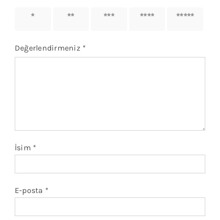
1/5
2/5
3/5
4/5
5/5
yıldız
yıldız
yıldız
yıldız
yıldız
Değerlendirmeniz
*
İsim
*
E-posta
*