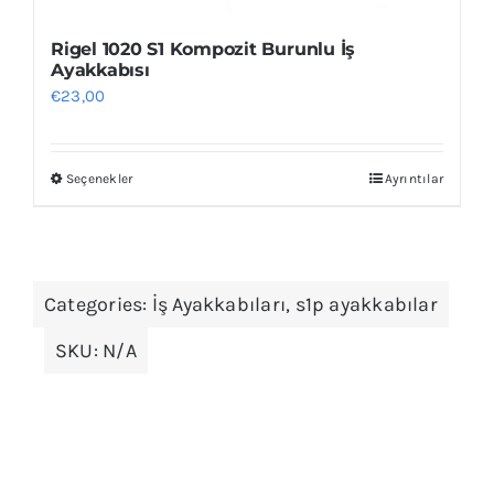
Rigel 1020 S1 Kompozit Burunlu İş
Ayakkabısı
€
23,00
Seçenekler
Ayrıntılar
Bu
ürünün
birden
fazla
Categories:
İş Ayakkabıları
,
s1p ayakkabılar
varyasyonu
var.
SKU:
N/A
Seçenekler
ürün
sayfasından
seçilebilir