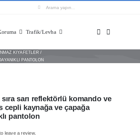
Ara:
Koruma
Trafik/levha
NMAZ KIYAFETLER
DAYANIKLI PANTOLON
 sıra sarı reflektörlü komando ve
 cepli kaynağa ve çapağa
klı pantolon
 to leave a review.