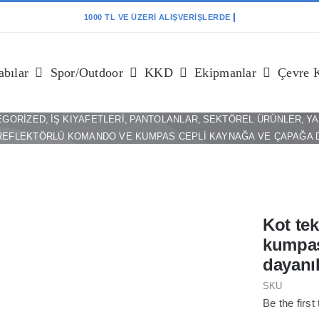
bılar
Spor/outdoor
KKD
Ekipmanlar
Çevre 
EGORIZED
İŞ KIYAFETLERI
PANTOLANLAR
SEKTÖREL ÜRÜNLER
YA
 REFLEKTÖRLÜ KOMANDO VE KUMPAS CEPLI KAYNAĞA VE ÇAPAĞA 
Kot tek
kumpas
dayanı
SKU
Be the first