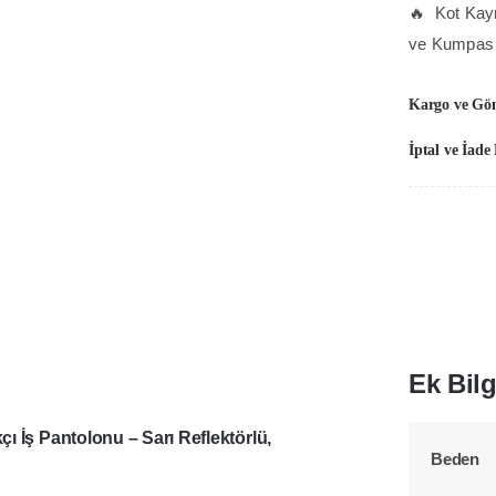
🔥 Kot Kayn
sa
ve Kumpas 
re
k
Kargo ve Gö
v
k
İptal ve İade
ce
k
v
ç
da
pa
ad
Ek Bilg
ı İş Pantolonu – Sarı Reflektörlü,
Beden