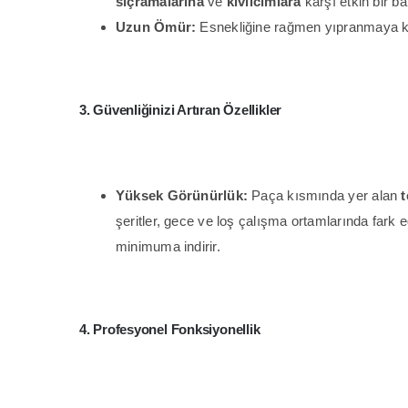
sıçramalarına
ve
kıvılcımlara
karşı etkin bir ba
Uzun Ömür:
Esnekliğine rağmen yıpranmaya kar
3. Güvenliğinizi Artıran Özellikler
Yüksek Görünürlük:
Paça kısmında yer alan
t
şeritler, gece ve loş çalışma ortamlarında fark e
minimuma indirir.
4. Profesyonel Fonksiyonellik