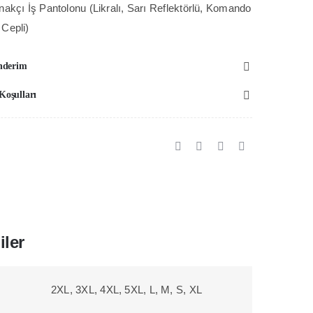
akçı İş Pantolonu (Likralı, Sarı Reflektörlü, Komando
rı
Cepli)
flektörlü
omando
nderim
e
umpas
 Koşulları
pli
aynağa
e
apağa
yanıklı
ntolon
et
iler
2XL, 3XL, 4XL, 5XL, L, M, S, XL