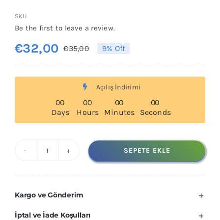
SKU
Be the first to leave a review.
€
32,00
€
35,00
9% Off
Orijinal
Şu
fiyat:
andaki
€35,00.
fiyat:
Açılış İndirimi
€32,00.
0
0
0
0
0
0
0
0
Days
Hours
Minutes
Seconds
SEPETE EKLE
Statik
Elektrik
Bakır
Kargo ve Gönderim
Topraklama
Levhası
İptal ve İade Koşulları