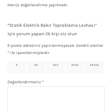
Henüz değerlendirme yapılmadı.
“Statik Elektrik Bakır Topraklama Levhası”
için yorum yapan ilk kişi siz olun
E-posta adresiniz yayınlanmayacak.
Gerekli alanlar
*
ile işaretlenmişlerdir
1/5
2/5
3/5
4/5
5/5
yıldız
yıldız
yıldız
yıldız
yıldız
Değerlendirmeniz
*