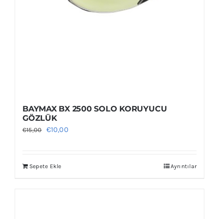
BAYMAX BX 2500 SOLO KORUYUCU
GÖZLÜK
Orijinal
Şu
€
10,00
€
15,00
fiyat:
andaki
€15,00.
fiyat:
Sepete Ekle
Ayrıntılar
€10,00.