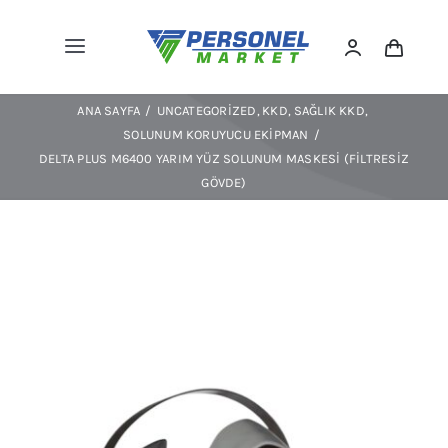
Skip
to
Toggle
content
Navigation
Kıyafetler
ANA SAYFA
UNCATEGORIZED
KKD
SAĞLIK KKD
Ayakkabılar
SOLUNUM KORUYUCU EKIPMAN
DELTA PLUS M6400 YARIM YÜZ SOLUNUM MASKESI (FILTRESIZ
Spor/outdoor
GÖVDE)
KKD
Ekipmanlar
Çevre Koruma
Trafik/levha