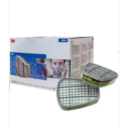
birden
fazla
varyasyonu
var.
Seçenekler
ürün
sayfasından
seçilebilir