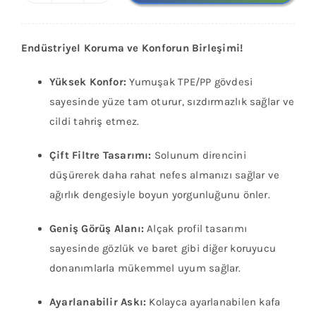
Plus
M6400
Endüstriyel Koruma ve Konforun Birleşimi!
Yarım
Yüz
Yüksek Konfor:
Yumuşak TPE/PP gövdesi
Solunum
sayesinde yüze tam oturur, sızdırmazlık sağlar ve
Maskesi
cildi tahriş etmez.
(Filtresiz
Gövde)
Çift Filtre Tasarımı:
Solunum direncini
adet
düşürerek daha rahat nefes almanızı sağlar ve
ağırlık dengesiyle boyun yorgunluğunu önler.
Geniş Görüş Alanı:
Alçak profil tasarımı
sayesinde gözlük ve baret gibi diğer koruyucu
donanımlarla mükemmel uyum sağlar.
Ayarlanabilir Askı:
Kolayca ayarlanabilen kafa