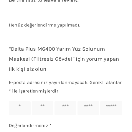
Henüz değerlendirme yapılmadı.
“Delta Plus M6400 Yarım Yüz Solunum
Maskesi (Filtresiz Gövde)” için yorum yapan
ilk kişi siz olun
E-posta adresiniz yayınlanmayacak.
Gerekli alanlar
*
ile işaretlenmişlerdir
1/5
2/5
3/5
4/5
5/5
yıldız
yıldız
yıldız
yıldız
yıldız
Değerlendirmeniz
*