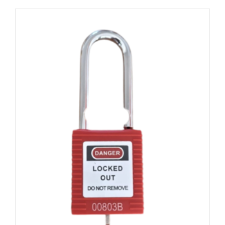
ürünün
birden
fazla
varyasyonu
var.
Seçenekler
ürün
sayfasından
seçilebilir