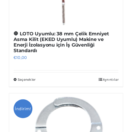
🛑 LOTO Uyumlu: 38 mm Çelik Emniyet
Asma Kilit (EKED Uyumlu) Makine ve
Enerji İzolasyonu için İş Güvenliği
Standardı
€
10,00
Seçenekler
Ayrıntılar
Bu
ürünün
birden
fazla
İndirim!
varyasyonu
var.
Seçenekler