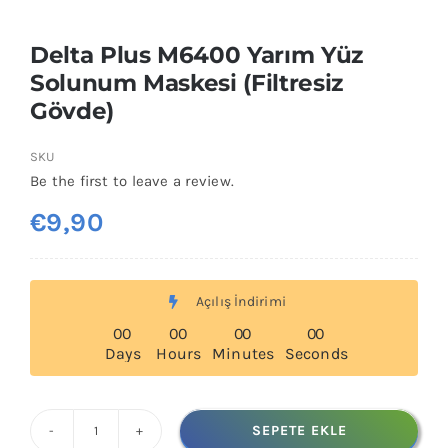
Delta Plus M6400 Yarım Yüz
Solunum Maskesi (Filtresiz
Gövde)
SKU
Be the first to leave a review.
€
9,90
Açılış İndirimi
0
0
0
0
0
0
0
0
Days
Hours
Minutes
Seconds
SEPETE EKLE
Delta