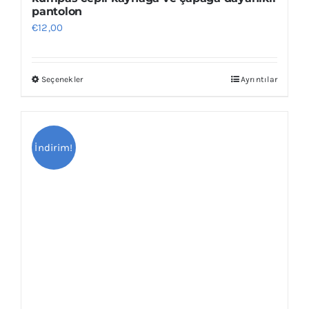
pantolon
€
12,00
Seçenekler
Ayrıntılar
Bu
ürünün
birden
fazla
İndirim!
varyasyonu
var.
Seçenekler
ürün
sayfasından
seçilebilir