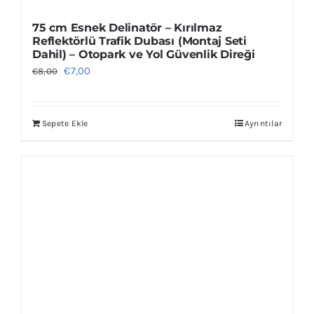
75 cm Esnek Delinatör – Kırılmaz
Reflektörlü Trafik Dubası (Montaj Seti
Dahil) – Otopark ve Yol Güvenlik Direği
Orijinal
Şu
€
7,00
€
8,00
fiyat:
andaki
€8,00.
fiyat:
Sepete Ekle
Ayrıntılar
€7,00.