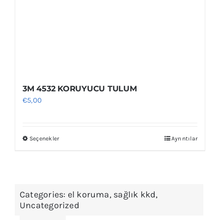
ürün
sayfasından
seçilebilir
3M 4532 KORUYUCU TULUM
€
5,00
Seçenekler
Ayrıntılar
Bu
ürünün
birden
fazla
Categories:
el koruma
,
sağlık kkd
,
varyasyonu
Uncategorized
var.