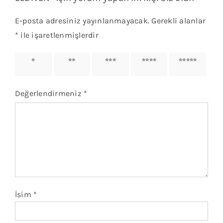
E-posta adresiniz yayınlanmayacak.
Gerekli alanlar
*
ile işaretlenmişlerdir
1/5
2/5
3/5
4/5
5/5
yıldız
yıldız
yıldız
yıldız
yıldız
Değerlendirmeniz
*
İsim
*