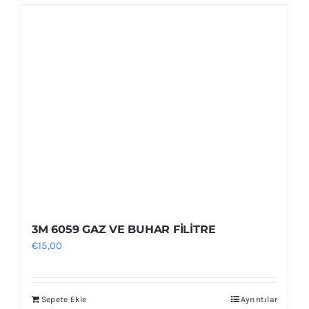
birden
fazla
varyasyonu
var.
Seçenekler
ürün
sayfasından
seçilebilir
3M 6059 GAZ VE BUHAR FİLİTRE
€
15,00
Sepete Ekle
Ayrıntılar