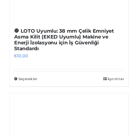
🛑 LOTO Uyumlu: 38 mm Çelik Emniyet
Asma Kilit (EKED Uyumlu) Makine ve
Enerji İzolasyonu için İş Güvenliği
Standardı
€
10,00
Seçenekler
Ayrıntılar
Bu
ürünün
birden
fazla
varyasyonu
var.
Seçenekler