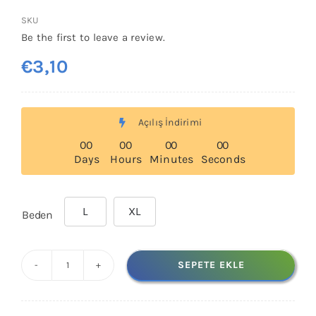
SKU
Be the first to leave a review.
€
3,10
Açılış İndirimi
0
0
0
0
0
0
0
0
Days
Hours
Minutes
Seconds
L
XL
Beden

SEPETE EKLE
DELTA
PLUS
NİTREX