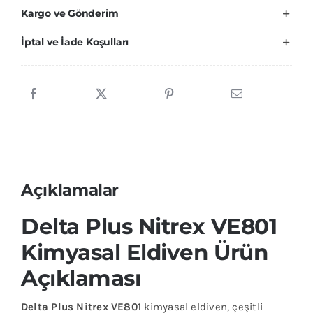
Kargo ve Gönderim
VE801
KİMYASAL
İptal ve İade Koşulları
ELDİVEN
adet
Açıklamalar
Delta Plus Nitrex VE801
Kimyasal Eldiven Ürün
Açıklaması
Delta Plus Nitrex VE801
kimyasal eldiven, çeşitli