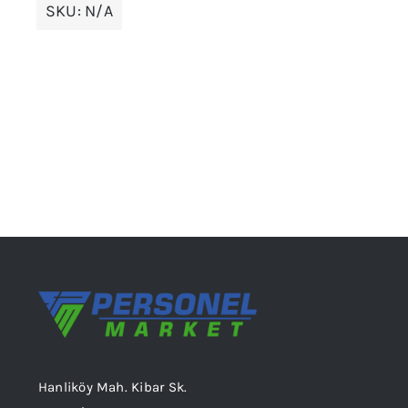
Seçenekler
SKU:
N/A
ürün
sayfasından
seçilebilir
Hanliköy Mah. Kibar Sk.