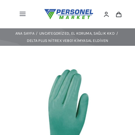
Skip
to
Toggle
content
Navigation
Kıyafetler
ANA SAYFA
UNCATEGORIZED
EL KORUMA
SAĞLIK KKD
Ayakkabılar
DELTA PLUS NİTREX VE801 KİMYASAL ELDİVEN
Spor/outdoor
KKD
Ekipmanlar
Çevre Koruma
Trafik/levha