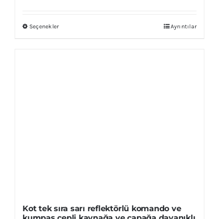
Seçenekler
Ayrıntılar
Bu
ürünün
birden
fazla
varyasyonu
var.
Seçenekler
ürün
sayfasından
seçilebilir
Kot tek sıra sarı reflektörlü komando ve
kumpas cepli kaynağa ve çapağa dayanıklı