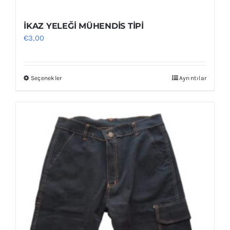
İKAZ YELEĞİ MÜHENDİS TİPİ
€
3,00
Seçenekler
Ayrıntılar
Bu
ürünün
birden
fazla
varyasyonu
var.
Seçenekler
ürün
sayfasından
seçilebilir