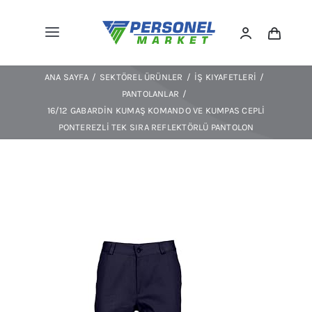
Skip
to
Toggle
content
Navigation
Kıyafetler
ANA SAYFA
SEKTÖREL ÜRÜNLER
İŞ KIYAFETLERI
Ayakkabılar
PANTOLANLAR
16/12 GABARDIN KUMAŞ KOMANDO VE KUMPAS CEPLI
Spor/outdoor
PONTEREZLI TEK SIRA REFLEKTÖRLÜ PANTOLON
KKD
Ekipmanlar
Çevre Koruma
Trafik/levha