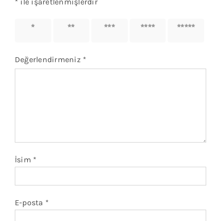
*
ile işaretlenmişlerdir
1/5
2/5
3/5
4/5
5/5
yıldız
yıldız
yıldız
yıldız
yıldız
Değerlendirmeniz
*
İsim
*
E-posta
*