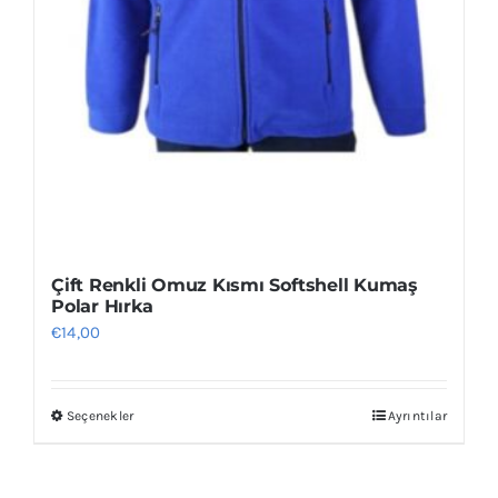
Çift Renkli Omuz Kısmı Softshell Kumaş
Polar Hırka
€
14,00
Seçenekler
Ayrıntılar
Bu
ürünün
birden