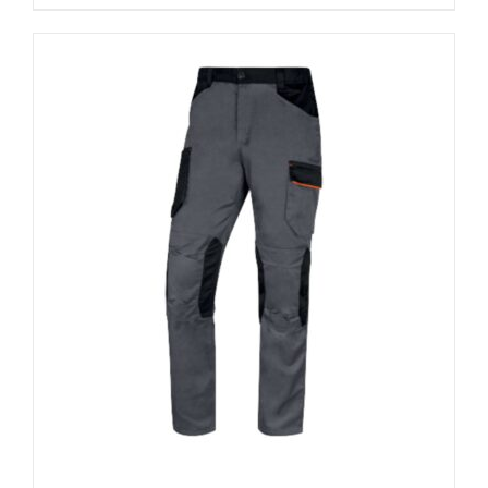
ürünün
birden
fazla
varyasyonu
var.
Seçenekler
ürün
sayfasından
seçilebilir