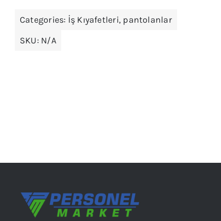
fazla
Categories:
İş Kıyafetleri
,
pantolanlar
varyasyonu
var.
SKU:
N/A
Seçenekler
ürün
sayfasından
seçilebilir