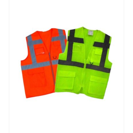
varyasyonu
var.
Seçenekler
ürün
sayfasından
seçilebilir