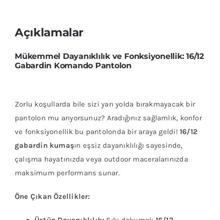
reflektörlü
pantolon
Açıklamalar
adet
Mükemmel Dayanıklılık ve Fonksiyonellik: 16/12
Gabardin Komando Pantolon
Zorlu koşullarda bile sizi yarı yolda bırakmayacak bir
pantolon mu arıyorsunuz? Aradığınız sağlamlık, konfor
ve fonksiyonellik bu pantolonda bir araya geldi!
16/12
gabardin kumaş
ın eşsiz dayanıklılığı sayesinde,
çalışma hayatınızda veya outdoor maceralarınızda
maksimum performans sunar.
Öne Çıkan Özellikler:
Üstün Dayanıklılık:
Sıkı dokumalı
16/12