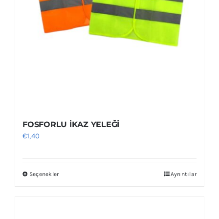
FOSFORLU İKAZ YELEĞİ
€
1,40
Seçenekler
Ayrıntılar
Bu
ürünün
birden
fazla