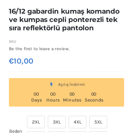
16/12 gabardin kumaş komando
ve kumpas cepli ponterezli tek
sıra reflektörlü pantolon
SKU
Be the first to leave a review.
€
10,00
Açılış İndirimi
0
0
0
0
0
0
0
0
Days
Hours
Minutes
Seconds
2XL
3XL
4XL
5XL

Beden