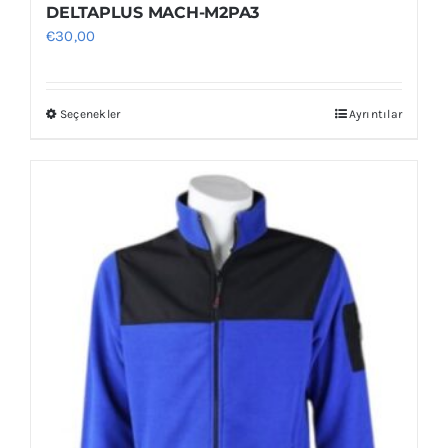
DELTAPLUS MACH-M2PA3
€
30,00
Seçenekler
Ayrıntılar
Bu
ürünün
birden
fazla
varyasyonu
var.
Seçenekler
ürün
sayfasından
seçilebilir