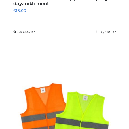
dayanıklı mont
€
18,00
Seçenekler
Ayrıntılar
Bu
ürünün
birden
fazla
varyasyonu
var.
Seçenekler
ürün
sayfasından
seçilebilir