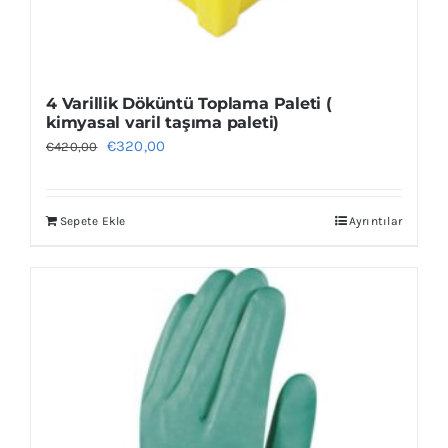
4 Varillik Döküntü Toplama Paleti (
kimyasal varil taşıma paleti)
Orijinal
Şu
€
320,00
€
420,00
fiyat:
andaki
€420,00.
fiyat:
Sepete Ekle
Ayrıntılar
€320,00.