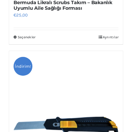
Bermuda Likralı Scrubs Takım – Bakanlık
Uyumlu Aile Sağlığı Forması
€
25,00
Seçenekler
Ayrıntılar
Bu
ürünün
birden
fazla
İndirim!
varyasyonu
var.
Seçenekler
ürün
sayfasından
seçilebilir