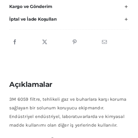
Kargo ve Gönderim
VE
BUHAR
İptal ve İade Koşulları
FİLİTRE
adet
Açıklamalar
3M 6059 filtre, tehlikeli gaz ve buharlara karşı koruma
sağlayan bir solunum koruyucu ekipmandır.
Endüstriyel endüstriyel, laboratuvarlarda ve kimyasal
madde kullanımı olan diğer iş yerlerinde kullanılır.