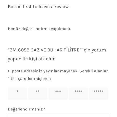
Be the first to leave a review.
Henüz değerlendirme yapılmadı.
“3M 6059 GAZ VE BUHAR FİLİTRE” için yorum
yapan ilk kişi siz olun
E-posta adresiniz yayınlanmayacak.
Gerekli alanlar
*
ile işaretlenmişlerdir
1/5
2/5
3/5
4/5
5/5
yıldız
yıldız
yıldız
yıldız
yıldız
Değerlendirmeniz
*