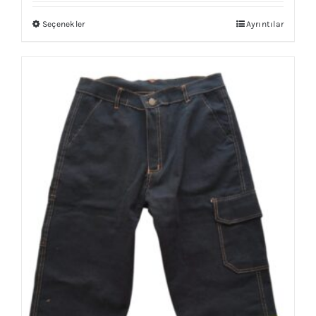
Seçenekler
Ayrıntılar
Bu
ürünün
birden
fazla
varyasyonu
var.
Seçenekler
ürün
sayfasından
seçilebilir