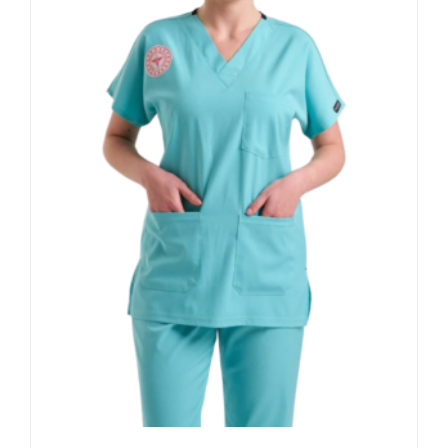
var.
Seçenekler
ürün
sayfasından
seçilebilir