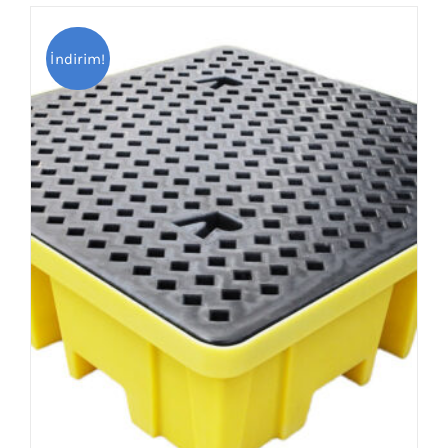
birden
fazla
İndirim!
varyasyonu
var.
Seçenekler
ürün
sayfasından
seçilebilir