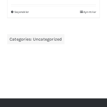
Seçenekler
Ayrıntılar
Bu
ürünün
birden
fazla
Categories:
Uncategorized
varyasyonu
var.
Seçenekler
ürün
sayfasından
seçilebilir