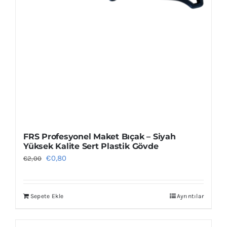
FRS Profesyonel Maket Bıçak – Siyah
Yüksek Kalite Sert Plastik Gövde
Orijinal
Şu
€
0,80
€
2,00
fiyat:
andaki
€2,00.
fiyat:
Sepete Ekle
Ayrıntılar
€0,80.