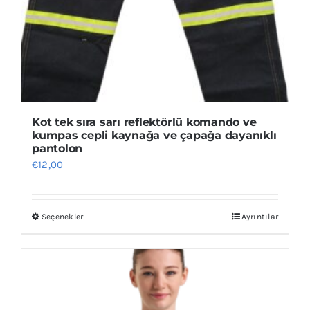
Kot tek sıra sarı reflektörlü komando ve
kumpas cepli kaynağa ve çapağa dayanıklı
pantolon
€
12,00
Seçenekler
Ayrıntılar
Bu
ürünün
birden
fazla
varyasyonu