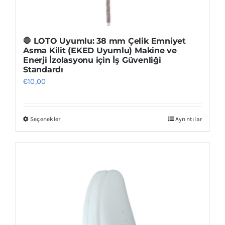
🛑 LOTO Uyumlu: 38 mm Çelik Emniyet
Asma Kilit (EKED Uyumlu) Makine ve
Enerji İzolasyonu için İş Güvenliği
Standardı
€
10,00
Seçenekler
Ayrıntılar
Bu
ürünün
birden
fazla
varyasyonu
var.
Seçenekler
ürün