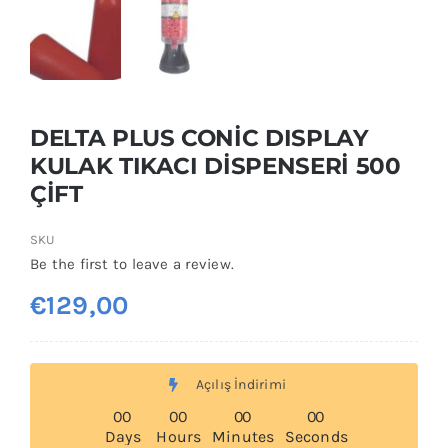
DELTA PLUS CONİC DISPLAY
KULAK TIKACI DİSPENSERİ 500
ÇİFT
SKU
Be the first to leave a review.
€
129,00
Açılış İndirimi
0
0
0
0
0
0
0
0
Days
Hours
Minutes
Seconds