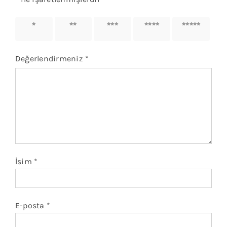
1/5
2/5
3/5
4/5
5/5
yıldız
yıldız
yıldız
yıldız
yıldız
Değerlendirmeniz
*
İsim
*
E-posta
*