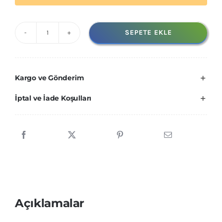
SEPETE EKLE
DELTA
PLUS
CONİC
Kargo ve Gönderim
DISPLAY
KULAK
İptal ve İade Koşulları
TIKACI
DİSPENSERİ
500
ÇİFT
adet
Açıklamalar