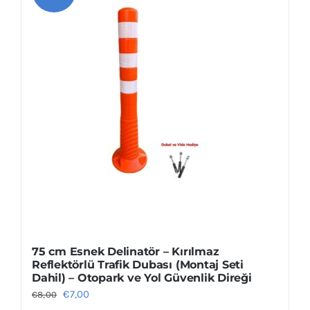
75 cm Esnek Delinatör – Kırılmaz
Reflektörlü Trafik Dubası (Montaj Seti
Dahil) – Otopark ve Yol Güvenlik Direği
Orijinal
Şu
€
7,00
€
8,00