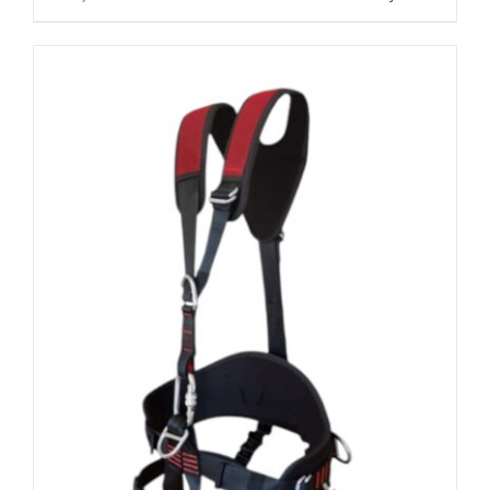
ürünün
birden
fazla
varyasyonu
var.
Seçenekler
ürün
sayfasından
seçilebilir