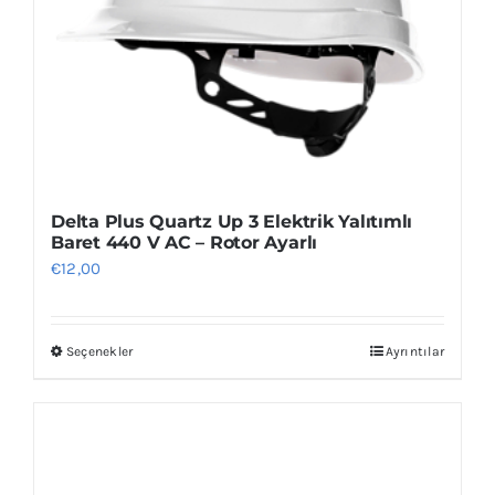
Delta Plus Quartz Up 3 Elektrik Yalıtımlı
Baret 440 V AC – Rotor Ayarlı
€
12,00
Seçenekler
Ayrıntılar
Bu
ürünün
birden
fazla
varyasyonu