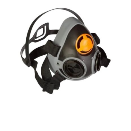
var.
Seçenekler
ürün
sayfasından
seçilebilir